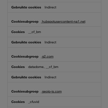
Indirect
hubspotusercontent-na1.net
__cf_bm
Indirect
g2.com
datadome, __cf_bm
Indirect
geoip-js.com
_cfuvid