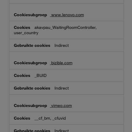
www.lenovo.com
akavpau_WaitingRoomController,
user_country
Indirect
bizible.com
_BUID
Indirect
vimeo.com
__cf_bm, _cfuvid
Indirect