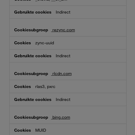
Indirect
rezync.com
zync-uuid
Indirect
rlcdn.com
rlas3, pxrc
Indirect
bing.com
MUID