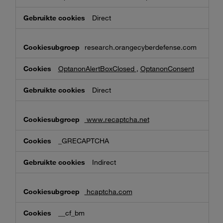
Direct
research.orangecyberdefense.com
OptanonAlertBoxClosed
,
OptanonConsent
Direct
www.recaptcha.net
_GRECAPTCHA
Indirect
hcaptcha.com
__cf_bm