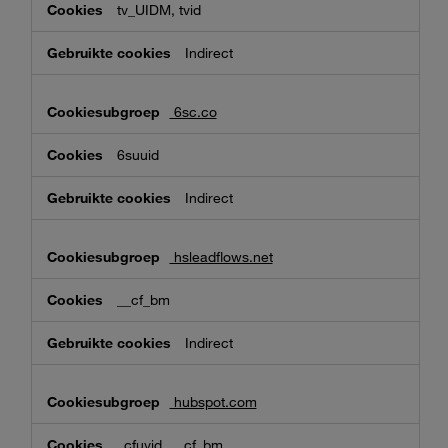
tv_UIDM, tvid
Indirect
6sc.co
6suuid
Indirect
hsleadflows.net
__cf_bm
Indirect
hubspot.com
_cfuvid, __cf_bm