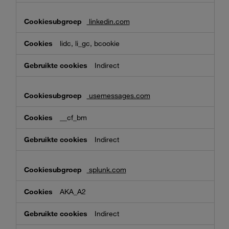
linkedin.com
lidc, li_gc, bcookie
Indirect
usemessages.com
__cf_bm
Indirect
splunk.com
AKA_A2
Indirect