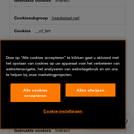
Indirect
hsadspixel.net
__cf_bm
Indirect
Door op “Alle cookies accepteren” te klikken gaat u akkoord met
hsforms.com
het opslaan van cookies op uw apparaat voor het verbeteren van
websitenavigatie, het analyseren van websitegebruik en om ons
__cf_bm, _cfuvid
te helpen bij onze marketingprojecten.
Indirect
Alle cookies
Alles afwijzen
accepteren
microsoft.com
Cookie-instellingen
MC1, ak_bmsc, MS0
24/7 incident
hotline
Indirect