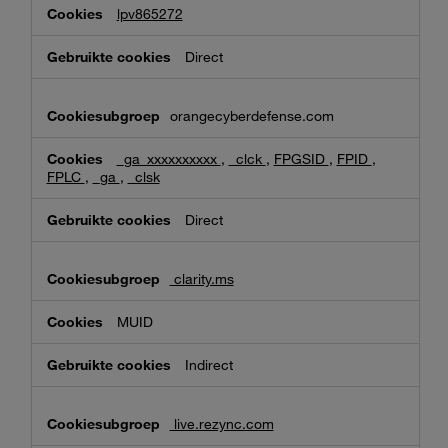
lpv865272
Direct
orangecyberdefense.com
_ga_xxxxxxxxxx
,
_clck
,
FPGSID
,
FPID
,
FPLC
,
_ga
,
_clsk
Direct
clarity.ms
MUID
Indirect
live.rezync.com