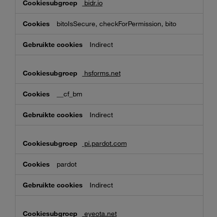
bidr.io
bitoIsSecure, checkForPermission, bito
Indirect
hsforms.net
__cf_bm
Indirect
pi.pardot.com
pardot
Indirect
eyeota.net