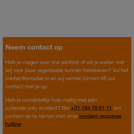
Neem contact op
Heb je vragen over ons aanbod of wil je weten wat
wij voor jouw organisatie kunnen betekenen? Vul het
contactformulier in en wij nemen binnen 48 uur
contact met je op.
Heb je onmiddellijk hulp nodig met een
cybersecurity incident? Bel
+31 184 78 81 11
om
contact op te nemen met onze
incident response
hotline
.