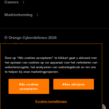
Careers
Markterkenning
© Orange Cyberdefense 2026
Legal Notice
Privacy policy
Door op “Alle cookies accepteren” te klikken gaat u akkoord met
het opslaan van cookies op uw apparaat voor het verbeteren van
Vulnerability policy
websitenavigatie, het analyseren van websitegebruik en om ons
te helpen bij onze marketingprojecten.
Cookie policy
Alle cookies
Alles afwijzen
Compliance
accepteren
Disclaimer
Cookie-instellingen
Contact
24/7 incident