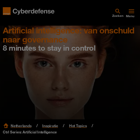
Zoeken
Menu
Artificial intelligence: van onschuld
naar governance
8 minutes to stay in control
Netherlands
Inspiratie
Hot Topics
Ctrl Series: Artificial Intelligence