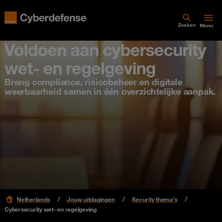
Zoeken
Menu
Voldoen aan cybersecurity
wet- en regelgeving
Breng compliance, risicobeheer en digitale
weerbaarheid samen in één overzichtelijke aanpak.
Netherlands
Jouw uitdagingen
Security thema's
Cybersecurity wet- en regelgeving