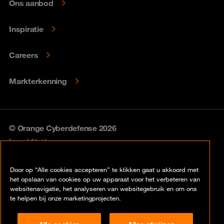
Ons aanbod
Inspiratie
Careers
Markterkenning
© Orange Cyberdefense 2026
Legal Notice
Privacy policy
Door op “Alle cookies accepteren” te klikken gaat u akkoord met
het opslaan van cookies op uw apparaat voor het verbeteren van
Vulnerability policy
websitenavigatie, het analyseren van websitegebruik en om ons
te helpen bij onze marketingprojecten.
Cookie policy
Alle cookies
Alles afwijzen