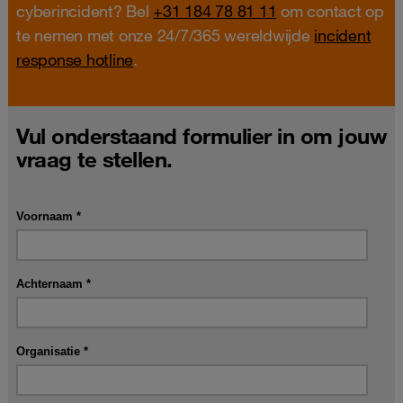
cyberincident? Bel
+31 184 78 81 11
om contact op
te nemen met onze 24/7/365 wereldwijde
incident
response hotline
.
Vul onderstaand formulier in om jouw
vraag te stellen.