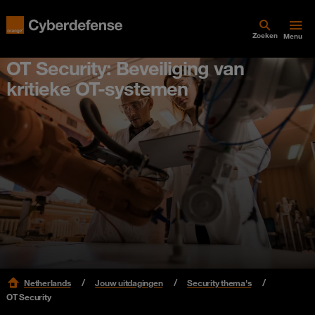
Zoeken
Menu
OT Security: Beveiliging van
kritieke OT-systemen
Netherlands
Jouw uitdagingen
Security thema's
OT Security