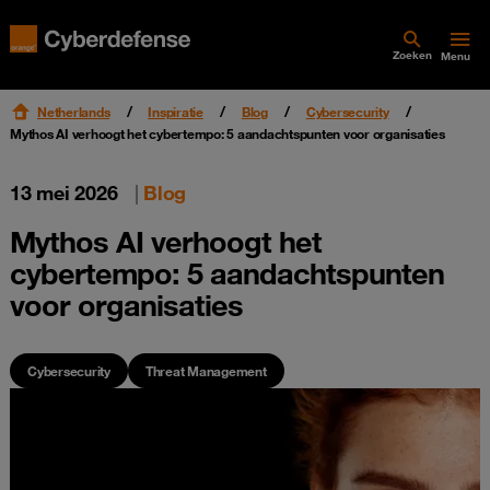
Zoeken
Menu
Netherlands
Inspiratie
Blog
Cybersecurity
Mythos AI verhoogt het cybertempo: 5 aandachtspunten voor organisaties
13 mei 2026
|
Blog
Mythos AI verhoogt het
cybertempo: 5 aandachtspunten
voor organisaties
Cybersecurity
Threat Management