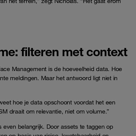
van het terrein,” zegt Nicholas. “Het gaat erom
e: filteren met context
rface Management is de hoeveelheid data. Hoe
ante meldingen. Maar het antwoord ligt niet in
weet hoe je data opschoont voordat het een
ASM draait om relevantie, niet om volume.”
is even belangrijk. Door assets te taggen op
eren op basis van risico, kwetsbaarheid en