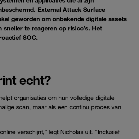
ystemen en applicaties die al zijn
 onbeschermd. External Attack Surface
kel geworden om onbekende digitale assets
 sneller te reageren op risico’s. Het
roactief SOC.
rint echt?
lpt organisaties om hun volledige digitale
nmalige scan, maar als een continu proces van
line verschijnt,” legt Nicholas uit. “Inclusief