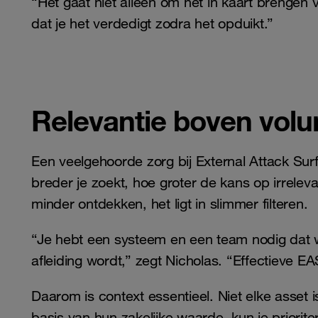
“Het gaat niet alleen om het in kaart brengen 
dat je het verdedigt zodra het opduikt.”
Relevantie boven volum
Een veelgehoorde zorg bij External Attack Su
breder je zoekt, hoe groter de kans op irrelev
minder ontdekken, het ligt in slimmer filteren.
“Je hebt een systeem en een team nodig dat 
afleiding wordt,” zegt Nicholas. “Effectieve E
Daarom is context essentieel. Niet elke asset 
basis van hun zakelijke waarde, kun je priorit