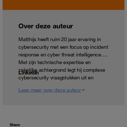
Over deze auteur
Matthijs heeft ruim 20 jaar ervaring in
cybersecurity met een focus op incident
response en cyber threat intelligence.
Met zijn technische expertise en
zakelijke achtergrond legt hij complexe
LinkedIn
cybersecurity vraagstukken uit en
vertaalt ze naar het niveau van het
Lees meer over deze auteur
management en de raad van bestuur.
Matthijs is ook gastdocent aan de
Erasmus School of Accounting &
Assurance (ESAA) en een veelgevraagd
spreker.
Share