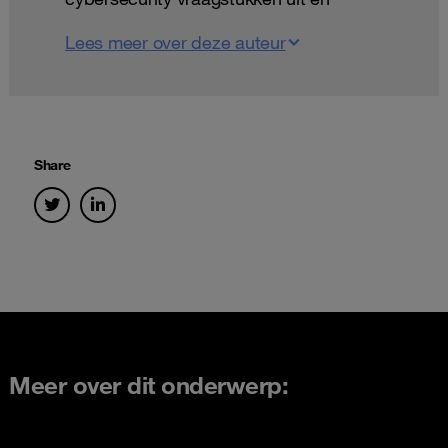
vertaalt ze naar het niveau van het
Lees meer over deze auteur
management en de raad van bestuur.
Matthijs is ook gastdocent aan de
Erasmus School of Accounting &
Assurance (ESAA) en een veelgevraagd
spreker.
Share
Meer over dit onderwerp: