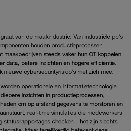
graat van de maakindustrie. Van industriële pc’s
 componenten houden productieprocessen
dat maakbedrijven steeds vaker hun OT koppelen
r data, betere inzichten en hogere efficiëntie.
ook nieuwe cybersecurityrisico’s met zich mee.
g worden operationele en informatietechnologie
 diepere inzichten in productieprocessen,
kheden om op afstand gegevens te monitoren en
 aanstuurt, real-time simulaties die medewerkers
g statusrapportages checken – het zijn slechts
egratie. Maar tegelijkertijd betekent deze