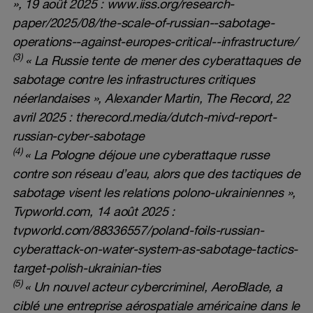
», 19 août 2025 :
www.iiss.org/research-
paper/2025/08/the-scale-of-russian--sabotage-
operations--against-europes-critical--infrastructure/
(3)
« La Russie tente de mener des cyberattaques de
sabotage contre les infrastructures critiques
néerlandaises », Alexander Martin, The Record, 22
avril 2025 :
therecord.media/dutch-mivd-report-
russian-cyber-sabotage
(4)
« La Pologne déjoue une cyberattaque russe
contre son réseau d’eau, alors que des tactiques de
sabotage visent les relations polono-ukrainiennes »,
Tvpworld.com, 14 août 2025 :
tvpworld.com/88336557/poland-foils-russian-
cyberattack-on-water-system-as-sabotage-tactics-
target-polish-ukrainian-ties
(5)
« Un nouvel acteur cybercriminel, AeroBlade, a
ciblé une entreprise aérospatiale américaine dans le