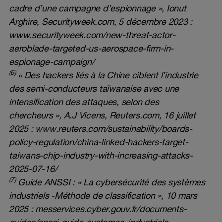
cadre d’une campagne d’espionnage », Ionut
Arghire, Securityweek.com, 5 décembre 2023 :
www.securityweek.com/new-threat-actor-
aeroblade-targeted-us-aerospace-firm-in-
espionage-campaign/
(6)
« Des hackers liés à la Chine ciblent l’industrie
des semi-conducteurs taïwanaise avec une
intensification des attaques, selon des
chercheurs », A.J Vicens, Reuters.com, 16 juillet
2025 :
www.reuters.com/sustainability/boards-
policy-regulation/china-linked-hackers-target-
taiwans-chip-industry-with-increasing-attacks-
2025-07-16/
(7)
Guide ANSSI : « La cybersécurité des systèmes
industriels -Méthode de classification », 10 mars
2025 :
messervices.cyber.gouv.fr/documents-
guides/anssi-guide-systemes_industriels-