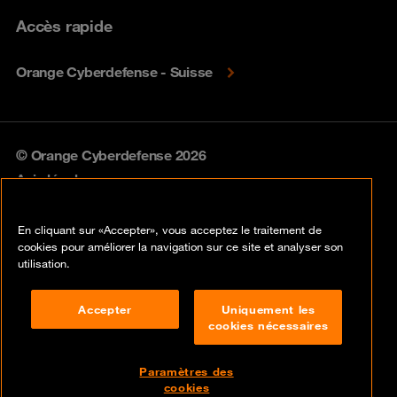
Accès rapide
Orange Cyberdefense - Suisse
© Orange Cyberdefense 2026
Avis légal
Politique de confidentialité
En cliquant sur «Accepter», vous acceptez le traitement de
cookies pour améliorer la navigation sur ce site et analyser son
Politique vulnérabilités
utilisation.
Gestion des cookies
Accepter
Uniquement les
cookies nécessaires
Compliance
Disclaimer
Paramètres des
cookies