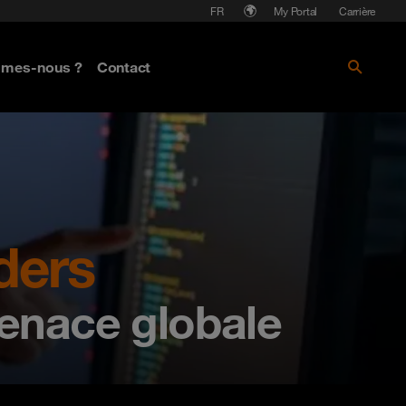
Langue
My Portal
Carrière
mmes-nous ?
Contact
ders
menace globale