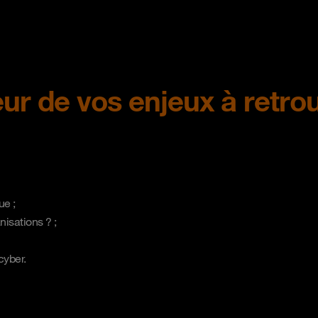
ur de vos enjeux à retro
que ;
anisations ? ;
 cyber.