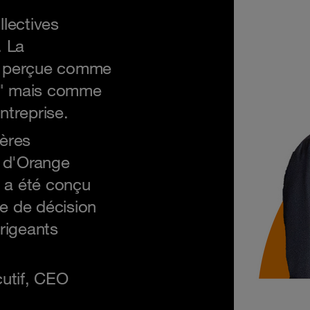
llectives
. La
re perçue comme
ch" mais comme
ntreprise.
ères
s d'Orange
t a été conçu
se de décision
irigeants
utif, CEO