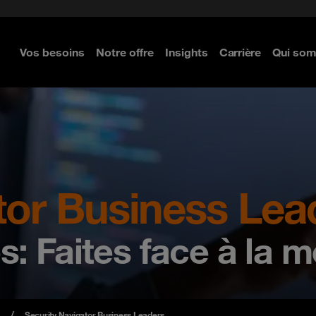
Executive Navigator 2024
Vos besoins
Notre offre
Insights
Carrière
Qui so
 plus
 plus
 plus
 plus
tor Business Lea
s: Faites face à la 
Security Navigator Business Leaders