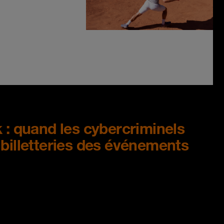
k : quand les cybercriminels
 billetteries des événements