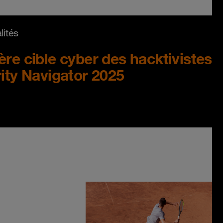
lités
ère cible cyber des hacktivistes
rity Navigator 2025