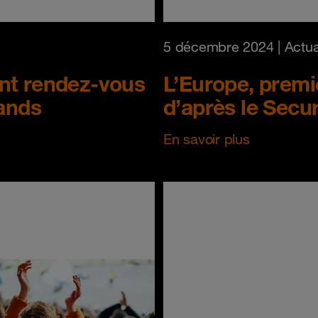
5 décembre 2024
| Actua
nt rendez-vous
L’Europe, premi
rands
d’après le Secu
En savoir plus