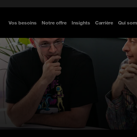
Executive Navigator 2024
Vos besoins
Notre offre
Insights
Carrière
Qui so
 plus
 plus
 plus
 plus