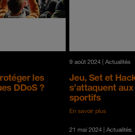
9 août 2024
| Actualités
otéger les
Jeu, Set et Hac
ques DDoS ?
s’attaquent aux
sportifs
En savoir plus
21 mai 2024
| Actualités