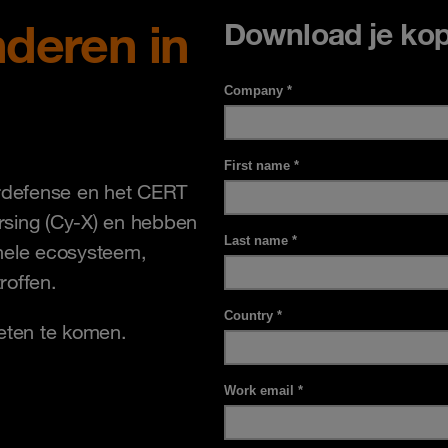
deren in
Download je kop
rdefense en het CERT
ersing (Cy-X) en hebben
inele ecosysteem,
roffen.
eten te komen.