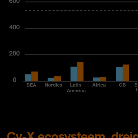
Cy-X ecosysteem, dreig