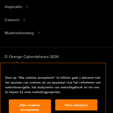
Inspiratie
Careers
Markterkenning
© Orange Cyberdefense 2026
Legal Notice
Privacy policy
Door op “Alle cookies accepteren” te klikken gaat u akkoord met
het opslaan van cookies op uw apparaat voor het verbeteren van
Vulnerability policy
websitenavigatie, het analyseren van websitegebruik en om ons
te helpen bij onze marketingprojecten.
Cookie policy
Alle cookies
Alles afwijzen
Compliance
accepteren