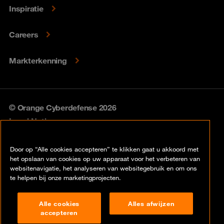
Inspiratie
Careers
Markterkenning
© Orange Cyberdefense 2026
Legal Notice
Privacy policy
Door op “Alle cookies accepteren” te klikken gaat u akkoord met
het opslaan van cookies op uw apparaat voor het verbeteren van
Vulnerability policy
websitenavigatie, het analyseren van websitegebruik en om ons
te helpen bij onze marketingprojecten.
Cookie policy
Alle cookies
Alles afwijzen
Compliance
accepteren