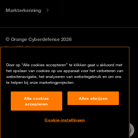
Markterkenning
© Orange Cyberdefense 2026
Legal Notice
Privacy policy
Door op “Alle cookies accepteren” te klikken gaat u akkoord met
het opslaan van cookies op uw apparaat voor het verbeteren van
Vulnerability policy
websitenavigatie, het analyseren van websitegebruik en om ons
te helpen bij onze marketingprojecten.
Cookie policy
Alle cookies
Alles afwijzen
Compliance
accepteren
Disclaimer
Cookie-instellingen
Contact
24/7 incident
hotline