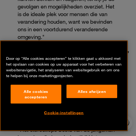
gevolgen en mogelijkheden overziet. Het
is de ideale plek voor mensen die van
verandering houden, want we bevinden
ons in een voortdurend veranderende
omgeving."
Met dit in gedachten onderstreept
Hugues Foulon,
CEO van de Orange Cyberdefense groep
, het
Door op “Alle cookies accepteren” te klikken gaat u akkoord met
het opslaan van cookies op uw apparaat voor het verbeteren van
belang van diverse vaardigheden en profielen in
websitenavigatie, het analyseren van websitegebruik en om ons
cybersecurity. Hij gelooft dat succes in
te helpen bij onze marketingprojecten.
cybersecurity in de eerste plaats afhangt van
menselijke intelligentie, waarbij vrouwen een
Alle cookies
Alles afwijzen
accepteren
essentiële rol kunnen spelen.
Cookie-instellingen
24/7 incident
hotline
"Het stereotiepe beeld van de jongeman