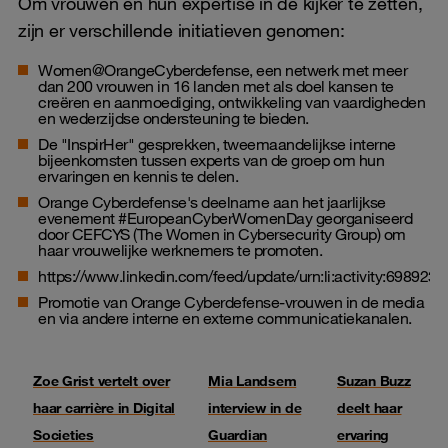
Om vrouwen en hun expertise in de kijker te zetten,
zijn er verschillende initiatieven genomen:
Women@OrangeCyberdefense, een netwerk met meer
dan 200 vrouwen in 16 landen met als doel kansen te
creëren en aanmoediging, ontwikkeling van vaardigheden
en wederzijdse ondersteuning te bieden.
De "InspirHer" gesprekken, tweemaandelijkse interne
bijeenkomsten tussen experts van de groep om hun
ervaringen en kennis te delen.
Orange Cyberdefense's deelname aan het jaarlijkse
evenement #EuropeanCyberWomenDay georganiseerd
door CEFCYS (The Women in Cybersecurity Group) om
haar vrouwelijke werknemers te promoten.
https://www.linkedin.com/feed/update/urn:li:activity:69892
Promotie van Orange Cyberdefense-vrouwen in de media
en via andere interne en externe communicatiekanalen.
Zoe Grist vertelt over
Mia Landsem
Suzan Buzz
haar carrière in Digital
interview in de
deelt haar
Societies
Guardian
ervaring