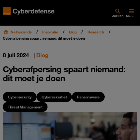
Zoeken
Menu
Netherlands
Inspiratie
Blog
Research
Cyberafpersing spaart niemand: dit moet je doen
8 juli 2024
|
Blog
Cyberafpersing spaart niemand:
dit moet je doen
Cybersecurity
Cybersäkerhet
Ransomware
Threat Management