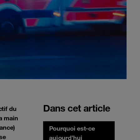
Dans cet article
tif du
a main
ance)
Pourquoi est-ce
ise
aujourd’hui