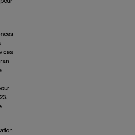
 pour
ences
à
vices
cran
e
pour
23.
e
ation