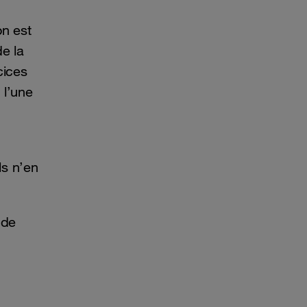
on est
e la
cices
 l’une
ls n’en
 de