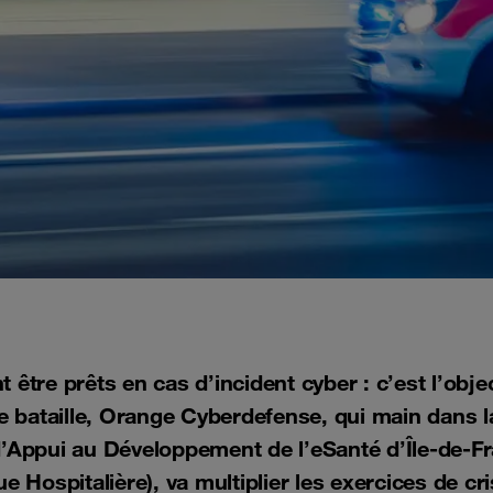
être prêts en cas d’incident cyber : c’est l’objec
 bataille, Orange Cyberdefense, qui main dans l
Appui au Développement de l’eSanté d’Île-de-Fr
e Hospitalière), va multiplier les exercices de cr