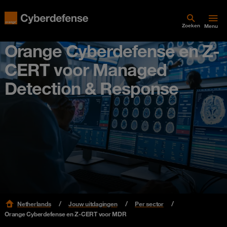
Zoeken
Menu
Orange Cyberdefense en Z-
CERT voor Managed
Detection & Response
Netherlands
Jouw uitdagingen
Per sector
Orange Cyberdefense en Z-CERT voor MDR