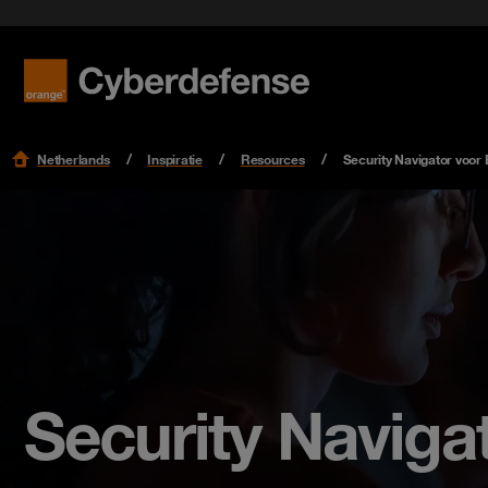
Zero Tru
Cybersec
Events
Cyber Experience Centers
SASE: Se
Security
Resources
No Bias In Cyber
Lees me
Lees me
Lees me
Podcast
Careers
Netherlands
Inspiratie
Resources
Security Navigator voor
Security Naviga