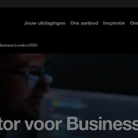
st
urity met Palo Alto Networks
Identity & Access manageme
cure Access Service Edge
 Navigator
Incident Response
Jouw uitdagingen
Ons aanbod
Inspiratie
Ove
er
er
er
 Business Leaders 2025
tor voor Busines