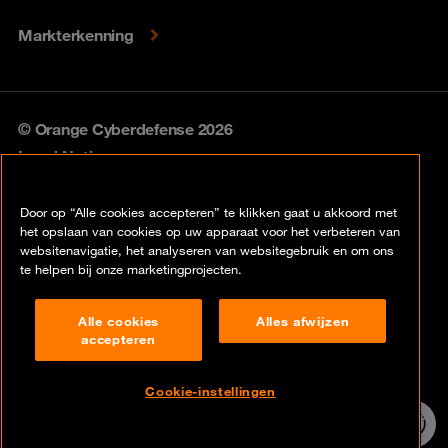
Markterkenning
© Orange Cyberdefense 2026
Legal Notice
Privacy policy
Door op “Alle cookies accepteren” te klikken gaat u akkoord met
het opslaan van cookies op uw apparaat voor het verbeteren van
Vulnerability policy
websitenavigatie, het analyseren van websitegebruik en om ons
te helpen bij onze marketingprojecten.
Cookie policy
Alle cookies
Alles afwijzen
Compliance
accepteren
Disclaimer
Cookie-instellingen
Contact
24/7 incident
hotline