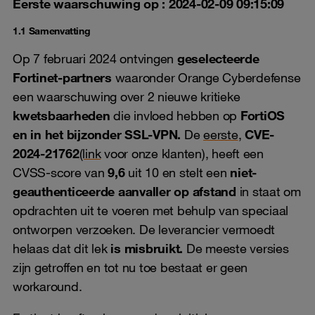
Eerste waarschuwing op : 2024-02-09 09:15:09
1.1 Samenvatting
Op 7 februari 2024 ontvingen
geselecteerde
Fortinet-partners
waaronder Orange Cyberdefense
een waarschuwing over 2 nieuwe kritieke
kwetsbaarheden
die invloed hebben op
FortiOS
en in het bijzonder SSL-VPN.
De
eerste
,
CVE-
2024-21762
(link
voor onze klanten), heeft een
CVSS-score van
9,6
uit 10 en stelt een
niet-
geauthenticeerde aanvaller op afstand
in staat om
opdrachten uit te voeren met behulp van speciaal
ontworpen verzoeken. De leverancier vermoedt
helaas dat dit lek
is misbruikt.
De meeste versies
zijn getroffen en tot nu toe bestaat er geen
workaround.