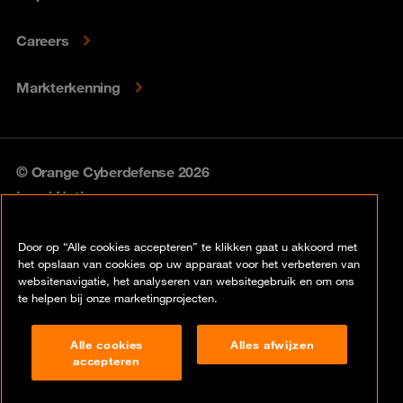
Careers
Markterkenning
© Orange Cyberdefense 2026
Legal Notice
Privacy policy
Door op “Alle cookies accepteren” te klikken gaat u akkoord met
het opslaan van cookies op uw apparaat voor het verbeteren van
Vulnerability policy
websitenavigatie, het analyseren van websitegebruik en om ons
te helpen bij onze marketingprojecten.
Cookie policy
Alle cookies
Alles afwijzen
Compliance
accepteren
Disclaimer