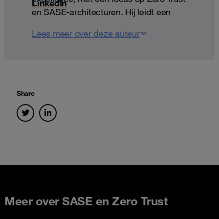
LinkedIn
en SASE-architecturen. Hij leidt een
multidisciplinair team dat organisaties
Lees meer over deze auteur
helpt met het opbouwen van futureproof
securitystrategieën in digitale en
hybride omgevingen. Zijn passie ligt in
het vormgeven van de toekomst van
cybersecurity door op maat gemaakte
Share
Zero Trust-strategieën met praktische
en vooral impactvolle uitvoering.
Meer over SASE en Zero Trust