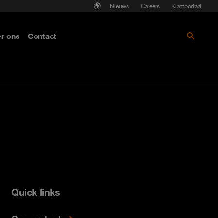
nt
Nieuws
Careers
Klantportaal
r ons
Contact
Ontdek meer
Ontdek meer
Ontdek meer
Quick links