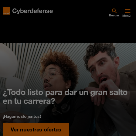
Buscar
Menú
¿Todo listo para dar un gran salto
en tu carrera?
¡Hagámoslo juntos!
Ver nuestras ofertas