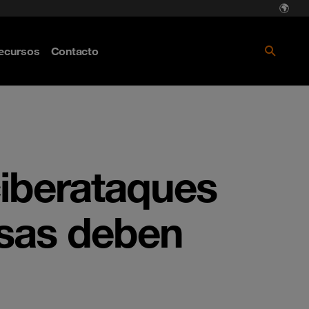
ecursos
Contacto
ciberataques
esas deben