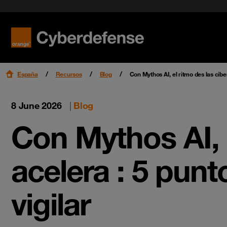
Leer má
Leer má
España
Recursos
Blog
Con Mythos AI, el ritmo des las cib
8 June 2026
|
Blog
Con Mythos AI, 
acelera : 5 pun
vigilar