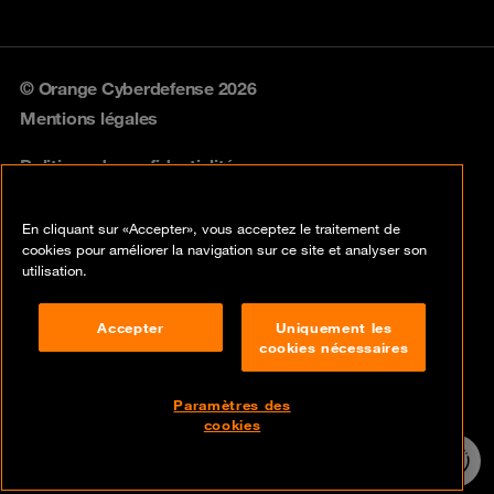
© Orange Cyberdefense 2026
Mentions légales
Politique de confidentialité
Politique vulnérabilités
En cliquant sur «Accepter», vous acceptez le traitement de
cookies pour améliorer la navigation sur ce site et analyser son
Cookies
utilisation.
Conformité
Accepter
Uniquement les
cookies nécessaires
Lancer une alerte
Disclaimer
Paramètres des
cookies
Contact
Assistance
24h/24 7j/7